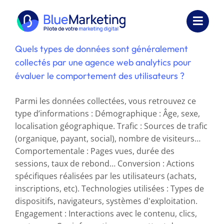
Passer
au
Toggl
contenu
Navig
Quels types de données sont généralement
Expertises
collectés par une agence web analytics pour
évaluer le comportement des utilisateurs ?
Formations
Parmi les données collectées, vous retrouvez ce
Externalisation
type d’informations : Démographique : Âge, sexe,
localisation géographique. Trafic : Sources de trafic
Réalisations
(organique, payant, social), nombre de visiteurs…
Comportementale : Pages vues, durée des
Ressources
sessions, taux de rebond… Conversion : Actions
spécifiques réalisées par les utilisateurs (achats,
Société
inscriptions, etc). Technologies utilisées : Types de
dispositifs, navigateurs, systèmes d'exploitation.
Nous contacter
Engagement : Interactions avec le contenu, clics,