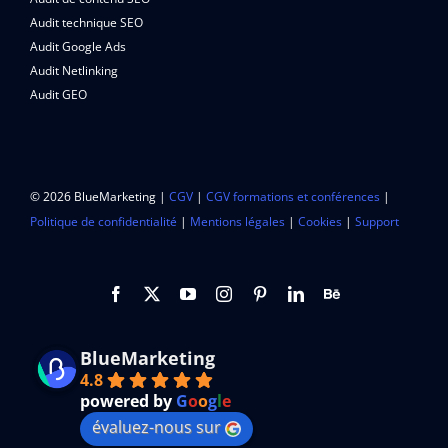
Audit technique SEO
Audit Google Ads
Audit Netlinking
Audit GEO
© 2026 BlueMarketing |
CGV
|
CGV formations et conférences
|
Politique de confidentialité
|
Mentions légales
|
Cookies
|
Support
BlueMarketing
4.8
powered by
G
o
o
g
l
e
évaluez-nous sur