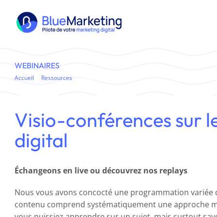
Passer
au
contenu
WEBINAIRES
Accueil
Ressources
Webinaires
Visio-conférences sur l
digital
Échangeons en live ou découvrez nos replays
Nous vous avons concocté une programmation variée d
contenu comprend systématiquement une approche m
vous puissiez apprendre sur un sujet, mais surtout s