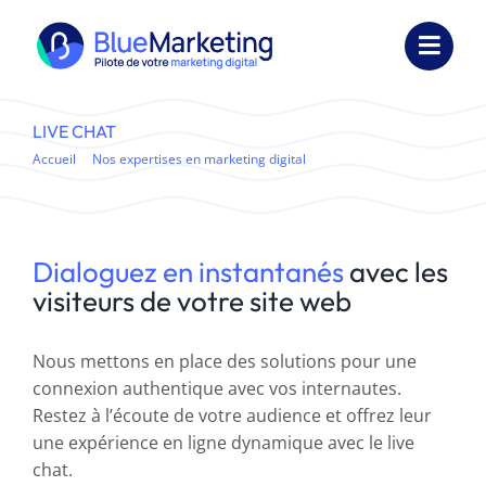
Passer
au
Toggl
contenu
Navig
Expertises
LIVE CHAT
Accueil
Nos expertises en marketing digital
Formations
Live chat adapté à vos collaborateurs et vos clients
Externalisation
Dialoguez en instantanés
avec les
Réalisations
visiteurs de votre site web
Ressources
Nous mettons en place des solutions pour une
connexion authentique avec vos internautes.
Société
Restez à l’écoute de votre audience et offrez leur
une expérience en ligne dynamique avec le live
Nous contacter
chat.