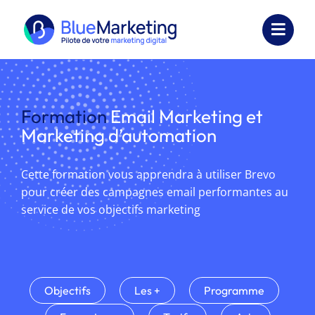
Passer
au
Toggl
contenu
Navig
Expertises
Formation
Email Marketing et
Formations
Marketing d’automation
Externalisation
Cette formation vous apprendra à utiliser Brevo
Réalisations
pour créer des campagnes email performantes au
service de vos objectifs marketing
Ressources
Société
Objectifs
Les +
Programme
Nous contacter