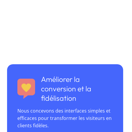
Améliorer la
conversion et la
fidélisation
Nous concevons des interfaces simples et
efficaces pour transformer les visiteurs en
clients fidèles.