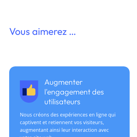
Vous aimerez …
Augmenter
l'engagement des
utilisateurs
Nous créons des expériences en ligne qui
captivent et retiennent vos visiteurs,
augmentant ainsi leur interaction avec