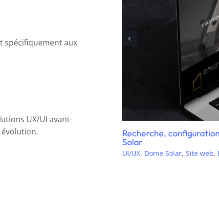
nt spécifiquement aux
lutions UX/UI avant-
évolution.
Création de l’annuaire 
 chatbot Intercom pour Dome
Center
UI/UX
,
E-commerce
,
Site we
e