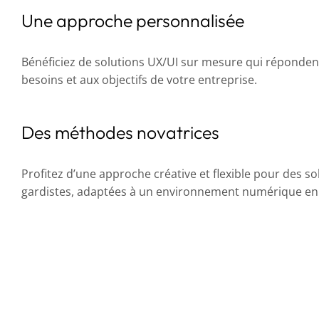
Une approche personnalisée
Bénéficiez de solutions UX/UI sur mesure qui réponde
besoins et aux objectifs de votre entreprise.
Des méthodes novatrices
Profitez d’une approche créative et flexible pour des so
gardistes, adaptées à un environnement numérique en 
Recherche, configuration et intégration d’un
Solar
UI/UX
,
Dome Solar
,
Site web
,
Développement spécifiqu