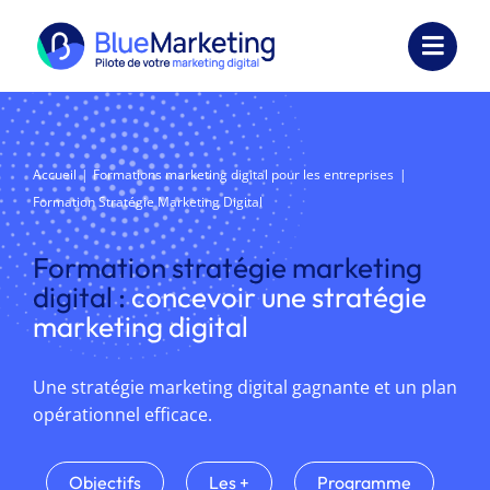
Passer
au
Toggl
contenu
Navig
Expertises
Formations
Accueil
Formations marketing digital pour les entreprises
Formation Stratégie Marketing Digital
Externalisation
Formation stratégie marketing
Réalisations
digital :
concevoir une stratégie
marketing digital
Ressources
Une stratégie marketing digital gagnante et un plan
Société
opérationnel efficace.
Nous contacter
Objectifs
Les +
Programme