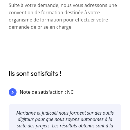
Suite à votre demande, nous vous adressons une
convention de formation destinée à votre
organisme de formation pour effectuer votre
demande de prise en charge.
Ils sont satisfaits !
Note de satisfaction : NC
Marianne et Judicaël nous forment sur des outils
J’ai été formée sur l’élaboration d’une stratégie
digitaux pour que nous soyons autonomes à la
digitale. BlueMarketing est une équipe,
suite des projets. Les résultats obtenus sont à la
dynamique, professionnelle et toujours au