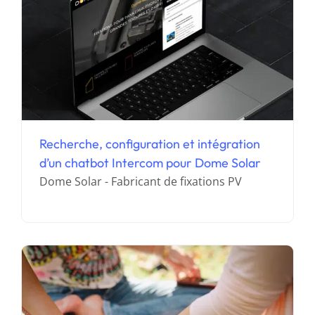
Recherche, configuration et intégration
Création de l’annuaire des professeurs
d’un chatbot Intercom pour Dome Solar
de yoga diplômés par Sadhana Life
Dome Solar - Fabricant de fixations PV
Center