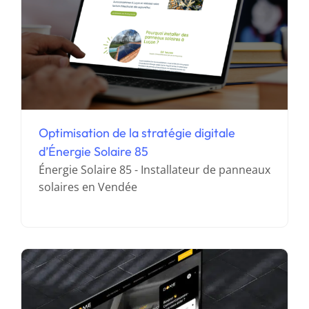
Optimisation de la stratégie digitale
d’Énergie Solaire 85
Recherche, configuration et intégration
Énergie Solaire 85 - Installateur de panneaux
d’un chatbot Intercom pour Dome Solar
solaires en Vendée