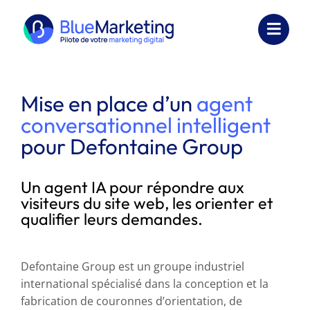
Passer
au
Toggl
contenu
Navig
Expertises
Mise en place d’un
agent
Formations
conversationnel intelligent
pour Defontaine Group
Externalisation
Réalisations
Un agent IA pour répondre aux
visiteurs du site web, les orienter et
qualifier leurs demandes.
Ressources
Société
Defontaine Group est un groupe industriel
international spécialisé dans la conception et la
Nous contacter
fabrication de couronnes d’orientation, de