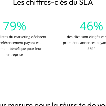
Les chiffres-clés du SEA
79
%
46
%
listes du marketing déclarent
des clics sont dirigés ver
 référencement payant est
premières annonces payan
ment bénéfique pour leur
SERP
entreprise
ur mesure pour la réussite de 