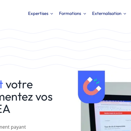
Expertises
Formations
Externalisation
t payant)
t
votre
gmentez vos
EA
ement payant