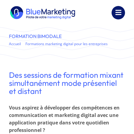
Passer
au
Toggl
contenu
Navig
Expertises
FORMATION BIMODALE
Accueil
Formations marketing digital pour les entreprises
Formations
Formation bimodale
Externalisation
Des sessions de formation mixant
Réalisations
simultanément mode présentiel
et distant
Ressources
Vous aspirez à développer des compétences en
Société
communication et marketing digital avec une
application pratique dans votre quotidien
Nous contacter
professionnel ?