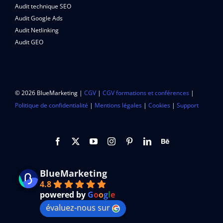
Audit technique SEO
Audit Google Ads
Audit Netlinking
Audit GEO
© 2026 BlueMarketing |
CGV
|
CGV formations et conférences
|
Politique de confidentialité
|
Mentions légales
|
Cookies
|
Support
BlueMarketing
4.8
powered by
G
o
o
g
l
e
évaluez-nous sur