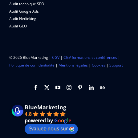
Audit technique SEO
Audit Google Ads
Audit Netlinking
Audit GEO
© 2026 BlueMarketing |
CGV
|
CGV formations et conférences
|
Politique de confidentialité
|
Mentions légales
|
Cookies
|
Support
BlueMarketing
4.8
powered by
G
o
o
g
l
e
évaluez-nous sur