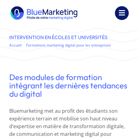
Passer
au
Toggl
contenu
Navig
Expertises
INTERVENTION EN ÉCOLES ET UNIVERSITÉS
Accueil
Formations marketing digital pour les entreprises
Formations
Intervention en écoles et universités
Externalisation
Des modules de formation
Réalisations
intégrant les dernières tendances
du digital
Ressources
Bluemarketing met au profit des étudiants son
Société
expérience terrain et mobilise son haut niveau
d’expertise en matière de transformation digitale,
Nous contacter
de communication et marketing digital pour