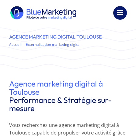
Passer
au
Toggl
contenu
Navig
Expertises
AGENCE MARKETING DIGITAL TOULOUSE
Accueil
Externalisation marketing digital
Formations
Agence marketing digital à Toulouse – Performance & Stratégie sur-
mesure
Externalisation
Réalisations
Agence marketing digital à
Toulouse
Ressources
Performance & Stratégie sur-
mesure
Société
Vous recherchez une agence marketing digital à
Nous contacter
Toulouse capable de propulser votre activité grâce