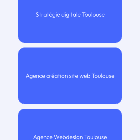
nos clients pour qu’ils obtiennent une
Stratégie digitale Toulouse
grande cohérence entre leur vision
stratégique et leur organisation et les
dispositifs digitaux.
> Notre expertise Création de site web
Agence création site web Toulouse
> Notre expertise webdesign
Agence Webdesign Toulouse