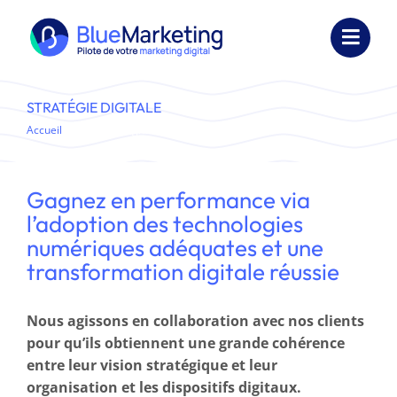
Passer
au
Toggl
contenu
Navig
Expertises
STRATÉGIE DIGITALE
Accueil
Stratégie digitale
Formations
Externalisation
Gagnez en performance via
l’adoption des technologies
Réalisations
numériques adéquates et une
transformation digitale réussie
Ressources
Nous agissons en collaboration avec nos clients
Société
pour qu’ils obtiennent une grande cohérence
entre leur vision stratégique et leur
Nous contacter
organisation et les dispositifs digitaux.