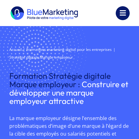
Passer
au
Toggl
contenu
Navig
Expertises
Formations
Accueil
Formations marketing digital pour les entreprises
Stratégie digitale Marque employeur
Externalisation
Formation Stratégie digitale
Réalisations
Marque employeur :
Construire et
développer une marque
Ressources
employeur attractive
Société
La marque employeur désigne l’ensemble des
problématiques d’image d’une marque à l’égard de
Nous contacter
la cible des employés ou salariés potentiels et