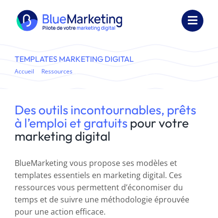
Passer
au
Toggl
contenu
Navig
Expertises
TEMPLATES MARKETING DIGITAL
Accueil
Ressources
Templates Marketing Digital
Formations
Externalisation
Des outils incontournables, prêts
à l’emploi et gratuits
pour votre
Réalisations
marketing digital
Ressources
BlueMarketing vous propose ses modèles et
templates essentiels en marketing digital. Ces
Société
ressources vous permettent d’économiser du
temps et de suivre une méthodologie éprouvée
Nous contacter
pour une action efficace.