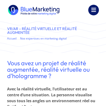
Passer
au
Toggl
contenu
Navig
Expertises
VR/AR – RÉALITÉ VIRTUELLE ET RÉALITÉ
AUGMENTÉE
Formations
Accueil
Nos expertises en marketing digital
VR/AR – Réalité virtuelle et réalité augmentée
Externalisation
Vous avez un projet de réalité
Réalisations
augmentée, réalité virtuelle ou
Ressources
d’hologramme ?
Société
Avec la réalité virtuelle, l’utilisateur est au
centre d’une situation. La personne visualise
Nous contacter
sous tous les angles un environnement réel ou