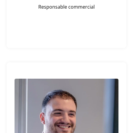
Responsable commercial
Sans cette collaboration avec
BlueMarketing, nous n’aurions
pas la visibilité sur le web que
nous avons aujourd’hui
Nous collaborons avec BlueMarketing
depuis 2018 et nous avons entièrement
confiance en leur expertise. Leur
méthode flexible nous permet de nous