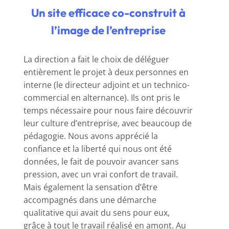
TubFlex compte un certain nombre de clients
Un site efficace co-construit à
issus du web pour le moment, et nous essayons
d’en prendre de plus en plus.
».
l’image de l’entreprise
La direction a fait le choix de déléguer
entièrement le projet à deux personnes en
interne (le directeur adjoint et un technico-
commercial en alternance). Ils ont pris le
temps nécessaire pour nous faire découvrir
leur culture d’entreprise, avec beaucoup de
pédagogie. Nous avons apprécié la
confiance et la liberté qui nous ont été
données, le fait de pouvoir avancer sans
pression, avec un vrai confort de travail.
Mais également la sensation d’être
accompagnés dans une démarche
qualitative qui avait du sens pour eux,
grâce à tout le travail réalisé en amont. Au