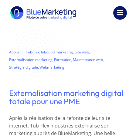
Passer
au
Toggl
contenu
Navig
Expertises
Formations
Accueil
Tub-flex
Inbound marketing
Site web
Externalisation marketing
Formation
Maintenance web
Externalisation
Stratégie digitale
Webmarketing
Externalisation marketing digital totale pour une PME
Réalisations
Externalisation marketing digital
Ressources
totale pour une PME
Société
Après la réalisation de la refonte de leur site
internet, Tub-Flex Industries externalise son
Nous contacter
marketing auprès de BlueMarketing. Une belle