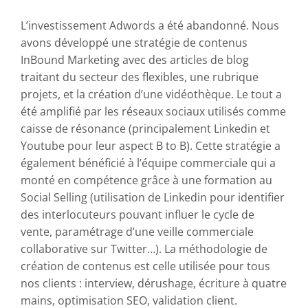
externe, pour tout ce qui est visibilité sur le web,
L’investissement Adwords a été abandonné. Nous
maintenance du site […]. Dans une boite comme
avons développé une stratégie de contenus
la nôtre, où on n’est même pas 20 personnes, on
InBound Marketing avec des articles de blog
ne peut pas se permettre d’avoir quelqu’un dédié
à ça »
traitant du secteur des flexibles, une rubrique
projets, et la création d’une vidéothèque. Le tout a
été amplifié par les réseaux sociaux utilisés comme
caisse de résonance (principalement Linkedin et
Youtube pour leur aspect B to B). Cette stratégie a
également bénéficié à l’équipe commerciale qui a
monté en compétence grâce à une formation au
Social Selling (utilisation de Linkedin pour identifier
des interlocuteurs pouvant influer le cycle de
vente, paramétrage d’une veille commerciale
collaborative sur Twitter…). La méthodologie de
création de contenus est celle utilisée pour tous
nos clients : interview, dérushage, écriture à quatre
mains, optimisation SEO, validation client.