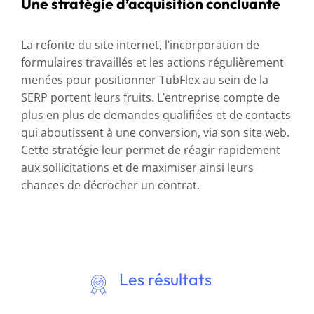
Une stratégie d’acquisition concluante
La refonte du site internet, l’incorporation de
formulaires travaillés et les actions régulièrement
menées pour positionner TubFlex au sein de la
SERP portent leurs fruits. L’entreprise compte de
plus en plus de demandes qualifiées et de contacts
qui aboutissent à une conversion, via son site web.
Cette stratégie leur permet de réagir rapidement
aux sollicitations et de maximiser ainsi leurs
chances de décrocher un contrat.
«
Nous essayons de répondre assez rapidement,
parce que nous ne sommes pas seuls, le client a
Les résultats
plusieurs choix. Il faut lui apporter une réponse
claire et rapide, mais aussi l’accompagner.