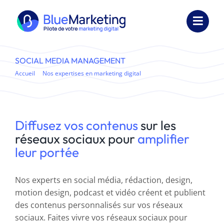
Passer
au
Toggl
contenu
Navig
Expertises
SOCIAL MEDIA MANAGEMENT
Accueil
Nos expertises en marketing digital
Formations
Social media management
Externalisation
Diffusez vos contenus
sur les
Réalisations
réseaux sociaux pour
amplifier
leur portée
Ressources
Nos experts en social média, rédaction, design,
Société
motion design, podcast et vidéo créent et publient
des contenus personnalisés sur vos réseaux
Nous contacter
sociaux. Faites vivre vos réseaux sociaux pour