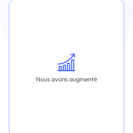
Nous avons augmenté
L’expertise marketing digital 360°
L’inbound marketing (contenu,
ressources partagées, événements)
La culture du suivi et du résultat
L’usage des meilleurs outils
professionnels sous licences pros pour
l’équipe et les clients
Le transfert de compétences digitales
Nous avons augmenté
financé par l’OPCO, BlueMarketing étant
organisme de formation certifié
Qualiopi
L’accompagnement marketing digital
des entreprises qui se développent à
l’export