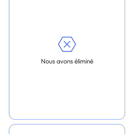
Nous avons éliminé
Les locaux fixes
Les partenariats technologiques
exclusifs
Les e-mails
Les réunions classiques
Nous avons éliminé
La prospection commerciale classique
Les prestations au forfait, sous évaluées
ou sur évaluées