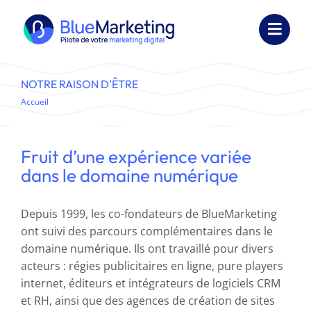
Passer
au
Toggl
contenu
Navig
Expertises
NOTRE RAISON D’ÊTRE
Accueil
Notre raison d’être
Formations
Externalisation
Fruit d’une expérience variée
dans le domaine numérique
Réalisations
Depuis 1999, les co-fondateurs de BlueMarketing
Ressources
ont suivi des parcours complémentaires dans le
domaine numérique. Ils ont travaillé pour divers
Société
acteurs : régies publicitaires en ligne, pure players
internet, éditeurs et intégrateurs de logiciels CRM
Nous contacter
et RH, ainsi que des agences de création de sites