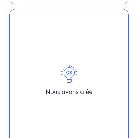
Nous avons créé
Une offre personnalisée
d’externalisation marketing digital
Un modèle RH atypique : 100% de
l’équipe travaille à distance dans des
conditions agréables.
Une démarche de co-conception
La culture des projets digitaux
exploratoires en parallèle des projets
Nous avons créé
clients
Une méthodologie collaborative et à
distance via une plateforme complétée
d’une charte de bienveillance
outils du
Une plateforme qui recense les
marketing digital