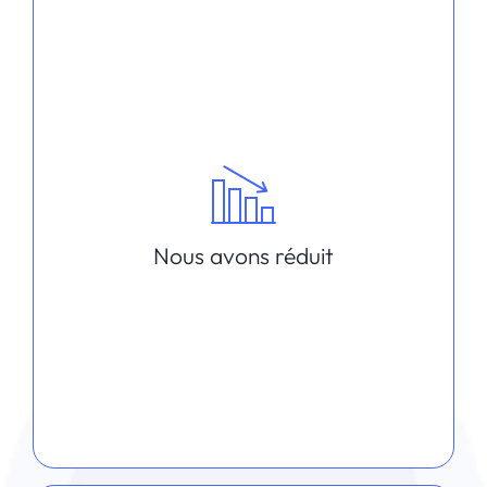
Nous avons réduit
Les prestations one shot
Les développements spécifiques from
scratch
La grille des taux horaires
Nous avons réduit
L’établissement de devis pour la
moindre prestation