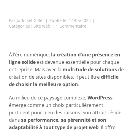
Par
Judicaël Gillet
|
Publié le: 14/05/2024
|
on
Catégories :
Site web
|
1 Commentaire
Pourquoi
choisir
WordPress
pour
la
À l’ère numérique,
la création d’une présence en
création
ligne solide
est devenue essentielle pour chaque
de
entreprise. Mais avec la
multitude de solutions
de
votre
création de sites disponibles, il peut être
site
difficile
web
de choisir la meilleure option
.
d’entreprise
?
Au milieu de ce paysage complexe,
WordPress
émerge comme un choix particulièrement
pertinent pour bien des raisons. Son attrait réside
dans
sa performance, sa pérennité et son
adaptabilité à tout type de projet web
. Il offre