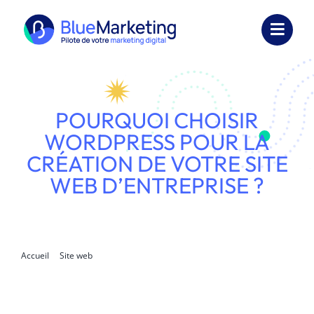
Passer
au
Toggl
contenu
Navig
Expertises
Formations
POURQUOI CHOISIR
WORDPRESS POUR LA
Externalisation
CRÉATION DE VOTRE SITE
WEB D’ENTREPRISE ?
Réalisations
Ressources
Société
Accueil
Site web
Pourquoi choisir WordPress pour la création de votre site web
Nous contacter
d’entreprise ?