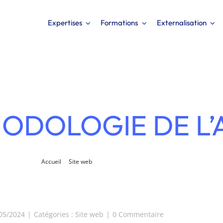
Expertises
Formations
Externalisation
ODOLOGIE DE L’
Accueil
Site web
La méthodologie de l’audit UX
on
/05/2024
|
Catégories :
Site web
|
0 Commentaire