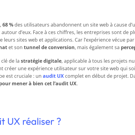
La
méthodologie
de
l’audit
UX
,
68 %
des utilisateurs abandonnent un site web à cause d
 autour d’eux. Face à ces chiffres, les entreprises sont de 
de leurs sites web et applications. Car l’expérience vécue par 
hat
et son
tunnel de conversion
, mais également sa
perce
clé de la
stratégie digitale
, applicable à tous les projets 
éer une expérience utilisateur sur votre site web qui soit à
e est cruciale : un
audit UX
complet en début de projet. Da
 pour mener à bien cet l’audit UX
.
t UX réaliser ?