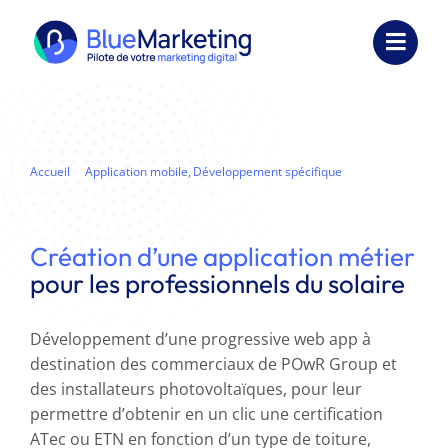
Passer
au
Toggl
contenu
Navig
Expertises
Formations
Accueil
Application mobile
Développement spécifique
Développement d’une progressive web app (PWA)
Externalisation
Création d’une application métier
Réalisations
pour les professionnels du solaire
Ressources
Développement d’une progressive web app à
destination des commerciaux de POwR Group et
Société
des installateurs photovoltaïques, pour leur
permettre d’obtenir en un clic une certification
Nous contacter
ATec ou ETN en fonction d’un type de toiture,