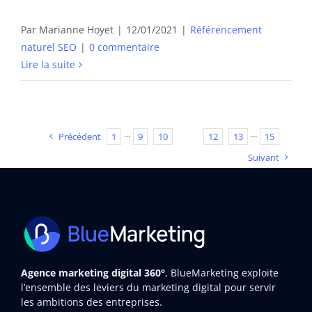
Par
Marianne Hoyet
|
12/01/2021
|
Référencement
naturel SEO
|
0 commentaire
Lire la suite
Précédent
1
···
9
10
11
12
13
···
15
Suivant
Agence marketing digital 360°
, BlueMarketing exploite
l’ensemble des leviers du marketing digital pour servir
les ambitions des entreprises.