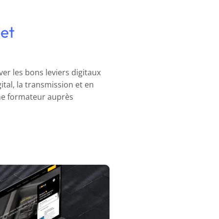
let
er les bons leviers digitaux
gital, la transmission et en
mme formateur auprès
erche, configuration et
égration d’un chatbot
rcom pour Dome Solar