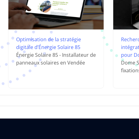
Optimisation de la stratégie
Recherc
digitale d’Énergie Solaire 85
intégra
Énergie Solaire 85 - Installateur de
pour D
panneaux solaires en Vendée
Dome So
fixatio