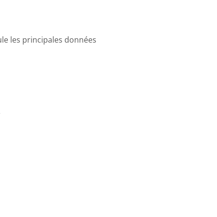
Chiffres
Social
Media
2014
ule les principales données
e