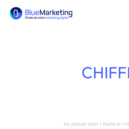
Passer
au
contenu
CHIFF
Par
Judicaël Gillet
|
Publié le: 11