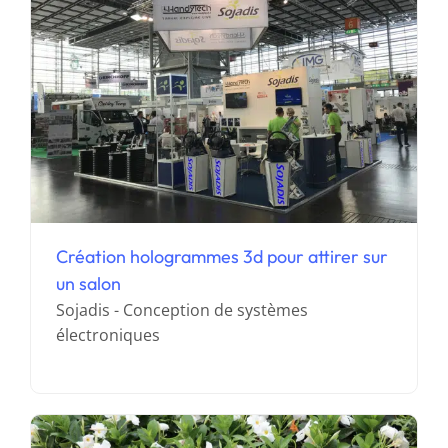
Création hologrammes 3d pour attirer sur
un salon
Externalisation marketing digital pour
Sojadis - Conception de systèmes
une PME
électroniques