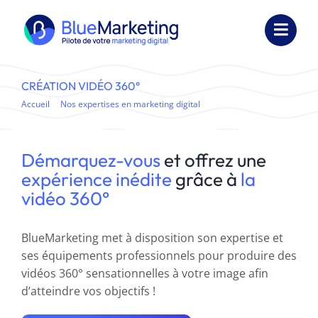
Passer
au
Toggl
contenu
Navig
Expertises
CRÉATION VIDÉO 360°
Accueil
Nos expertises en marketing digital
Création vidéo 360°
Formations
Externalisation
Démarquez-vous
et offrez une
expérience inédite
grâce à
la
Réalisations
vidéo 360°
Ressources
BlueMarketing met à disposition son expertise et
ses équipements professionnels pour produire des
Société
vidéos 360° sensationnelles à votre image afin
d’atteindre vos objectifs !
Nous contacter