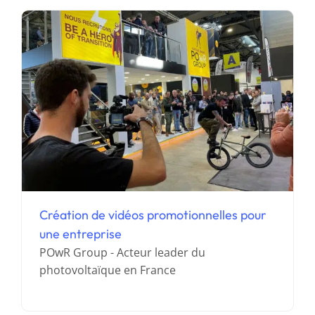
Création de vidéos promotionnelles pour
une entreprise
Développement d’une application en VR
POwR Group - Acteur leader du
photovoltaïque en France