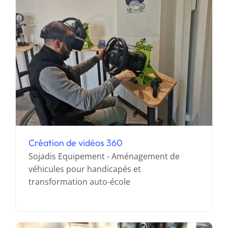
Création de vidéos 360
Sojadis Equipement - Aménagement de
Application de réalité augmentée pour
véhicules pour handicapés et
les commerciaux
transformation auto-école