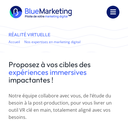
Passer
au
Toggl
contenu
Navig
Expertises
RÉALITÉ VIRTUELLE
Accueil
Nos expertises en marketing digital
Réalité virtuelle
Formations
Externalisation
Proposez à vos cibles des
expériences immersives
Réalisations
impactantes !
Ressources
Notre équipe collabore avec vous, de l’étude du
besoin à la post-production, pour vous livrer un
Société
outil VR clé en main, totalement aligné avec vos
besoins.
Nous contacter