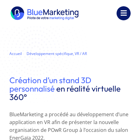
Passer
au
Toggl
contenu
Navig
Expertises
Formations
Accueil
Développement spécifique
VR / AR
Développement d’une application en VR
Externalisation
Création d’un stand 3D
Réalisations
personnalisé
en réalité virtuelle
360°
Ressources
Société
BlueMarketing a procédé au développement d’une
application en VR afin de présenter la nouvelle
Nous contacter
organisation de POwR Group à l’occasion du salon
EnerGaïa 2022.