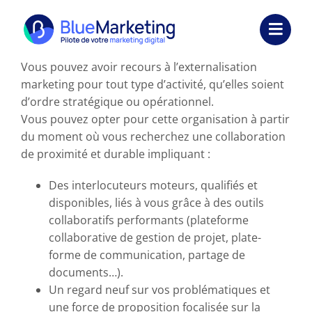
Passer
au
Toggl
contenu
Navig
Vous pouvez avoir recours à l’externalisation
Expertises
marketing pour tout type d’activité, qu’elles soient
d’ordre stratégique ou opérationnel.
Formations
Vous pouvez opter pour cette organisation à partir
du moment où vous recherchez une collaboration
Externalisation
de proximité et durable impliquant :
Réalisations
Des interlocuteurs moteurs, qualifiés et
disponibles, liés à vous grâce à des outils
Ressources
collaboratifs performants (plateforme
collaborative de gestion de projet, plate-
Société
forme de communication, partage de
documents…).
Nous contacter
Un regard neuf sur vos problématiques et
une force de proposition focalisée sur la