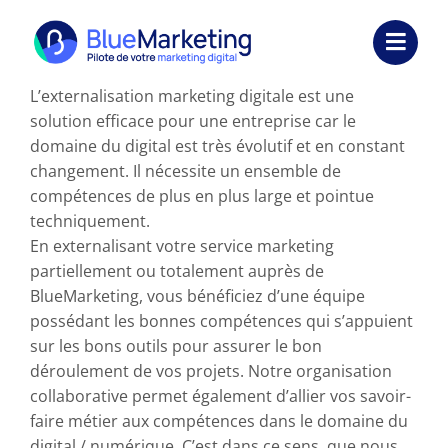
Passer
au
Toggl
contenu
Navig
L’externalisation marketing digitale est une
Expertises
solution efficace pour une entreprise car le
domaine du digital est très évolutif et en constant
Formations
changement. Il nécessite un ensemble de
compétences de plus en plus large et pointue
Externalisation
techniquement.
En externalisant votre service marketing
Réalisations
partiellement ou totalement auprès de
BlueMarketing, vous bénéficiez d’une équipe
Ressources
possédant les bonnes compétences qui s’appuient
sur les bons outils pour assurer le bon
Société
déroulement de vos projets. Notre organisation
collaborative permet également d’allier vos savoir-
Nous contacter
faire métier aux compétences dans le domaine du
digital / numérique. C’est dans ce sens, que nous