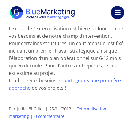
Passer
au
Toggl
contenu
Navig
Le coût de l’externalisation est bien sûr fonction de
Expertises
vos besoins et de notre champ d’intervention.
Pour certaines structures, un coût mensuel est fixé
Formations
incluant un premier travail stratégique ainsi que
l’élaboration d’un plan opérationnel sur 6-12 mois
Externalisation
qui en découle. Pour d’autres entreprises, le coût
est estimé au projet.
Réalisations
Etudions vos besoins et
partageons une première
approche
de vos projets !
Ressources
Société
Par
Judicaël Gillet
|
25/11/2013
|
Externalisation
marketing
|
0 commentaire
Nous contacter