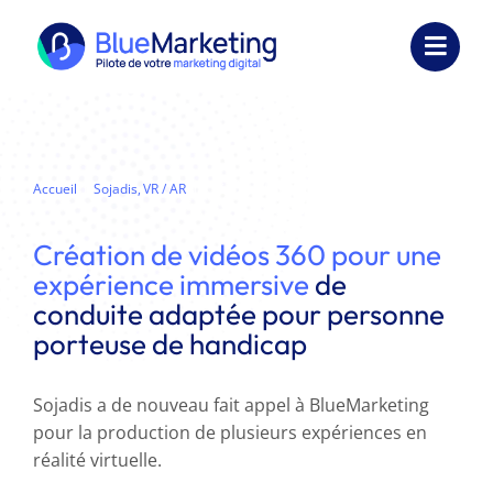
Passer
au
Toggl
contenu
Navig
Expertises
Formations
Accueil
Sojadis
VR / AR
Création de vidéos 360
Externalisation
Création de vidéos 360 pour une
expérience immersive
de
Réalisations
conduite adaptée pour personne
porteuse de handicap
Ressources
Société
Sojadis a de nouveau fait appel à BlueMarketing
pour la production de plusieurs expériences en
Nous contacter
réalité virtuelle.