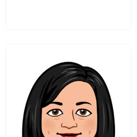
Ce fut une nouvelle expérience
enrichissante pour l’équipe
Sojadis et le résultat est
exceptionnel
Ce projet de réalité virtuelle a été
évoqué au cours de l’hiver lors de la
préparation des salons commerciaux
2022 afin d’apporter une expérience
nouvelle aux conducteurs handicapés.
Après en avoir parlé à Bluemarketing, le