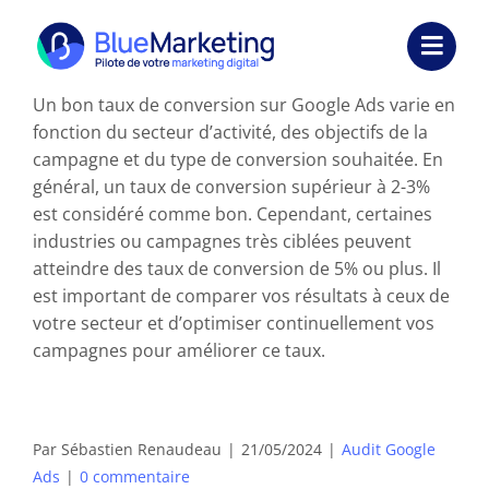
Passer
au
Toggl
contenu
Navig
Un bon taux de conversion sur Google Ads varie en
Expertises
fonction du secteur d’activité, des objectifs de la
campagne et du type de conversion souhaitée. En
Formations
général, un taux de conversion supérieur à 2-3%
est considéré comme bon. Cependant, certaines
Externalisation
industries ou campagnes très ciblées peuvent
atteindre des taux de conversion de 5% ou plus. Il
Réalisations
est important de comparer vos résultats à ceux de
votre secteur et d’optimiser continuellement vos
Ressources
campagnes pour améliorer ce taux.
Société
Par
Sébastien Renaudeau
|
21/05/2024
|
Audit Google
Nous contacter
Ads
|
0 commentaire