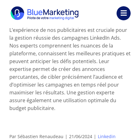
Passer
au
Toggl
contenu
Navig
L’expérience de nos publicitaires est cruciale pour
Expertises
la gestion réussie des campagnes LinkedIn Ads.
Nos experts comprennent les nuances de la
Formations
plateforme, connaissent les meilleures pratiques et
peuvent anticiper les défis potentiels. Leur
Externalisation
expertise permet de créer des annonces
percutantes, de cibler précisément l’audience et
Réalisations
d’optimiser les campagnes en temps réel pour
maximiser les résultats. Une gestion experte
Ressources
assure également une utilisation optimale du
budget publicitaire.
Société
Nous contacter
Par
Sébastien Renaudeau
|
21/06/2024
|
Linkedin