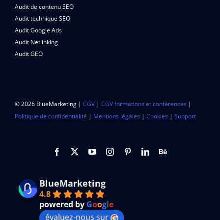
Audit de contenu SEO
Audit technique SEO
Audit Google Ads
Audit Netlinking
Audit GEO
© 2026 BlueMarketing |
CGV
|
CGV formations et conférences
|
Politique de confidentialité
|
Mentions légales
|
Cookies
|
Support
BlueMarketing
4.8
powered by
G
o
o
g
l
e
évaluez-nous sur