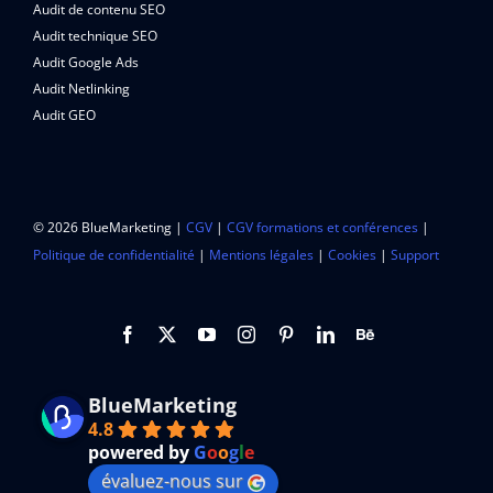
Audit de contenu SEO
Audit technique SEO
Audit Google Ads
Audit Netlinking
Audit GEO
© 2026 BlueMarketing |
CGV
|
CGV formations et conférences
|
Politique de confidentialité
|
Mentions légales
|
Cookies
|
Support
BlueMarketing
4.8
powered by
G
o
o
g
l
e
évaluez-nous sur