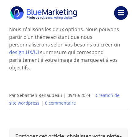
Passer
au
Toggl
contenu
Navig
Nous réalisons les deux options. Nous pouvons
Expertises
partir d’un thème existant que nous
personnaliserons selon vos besoins ou créer un
Formations
design UX/UI
sur mesure qui correspond
parfaitement à votre image de marque et à vos
Externalisation
objectifs.
Réalisations
Par
Sébastien Renaudeau
|
09/10/2024
|
Création de
Ressources
site wordpress
|
0 commentaire
Société
Nous contacter
Partagez cet article, choisissez votre plate-