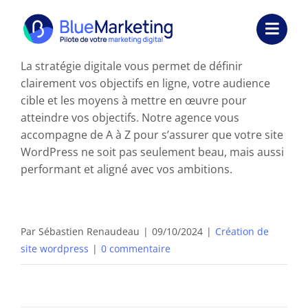
Passer
au
Toggl
contenu
Navig
La stratégie digitale vous permet de définir
Expertises
clairement vos objectifs en ligne, votre audience
cible et les moyens à mettre en œuvre pour
Formations
atteindre vos objectifs. Notre agence vous
accompagne de A à Z pour s’assurer que votre site
Externalisation
WordPress ne soit pas seulement beau, mais aussi
performant et aligné avec vos ambitions.
Réalisations
Ressources
Par
Sébastien Renaudeau
|
09/10/2024
|
Création de
site wordpress
|
0 commentaire
Société
Nous contacter