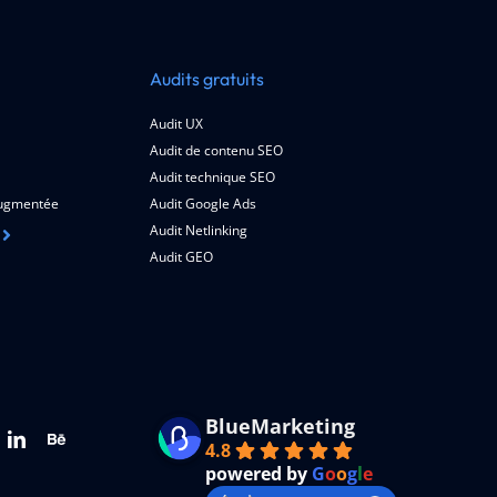
Audits gratuits
Audit UX
Audit de contenu SEO
Audit technique SEO
 augmentée
Audit Google Ads
Audit Netlinking
Audit GEO
BlueMarketing
4.8
powered by
G
o
o
g
l
e