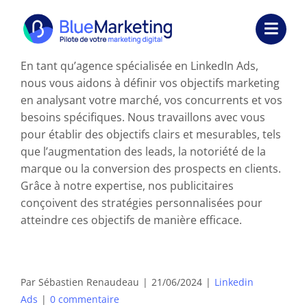
Passer
au
Toggl
contenu
Navig
En tant qu’agence spécialisée en LinkedIn Ads,
Expertises
nous vous aidons à définir vos objectifs marketing
en analysant votre marché, vos concurrents et vos
Formations
besoins spécifiques. Nous travaillons avec vous
pour établir des objectifs clairs et mesurables, tels
Externalisation
que l’augmentation des leads, la notoriété de la
marque ou la conversion des prospects en clients.
Réalisations
Grâce à notre expertise, nos publicitaires
conçoivent des stratégies personnalisées pour
Ressources
atteindre ces objectifs de manière efficace.
Société
Par
Sébastien Renaudeau
|
21/06/2024
|
Linkedin
Nous contacter
Ads
|
0 commentaire