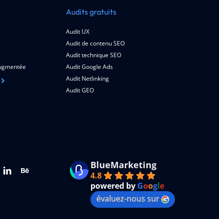
Audits gratuits
Audit UX
Audit de contenu SEO
Audit technique SEO
 augmentée
Audit Google Ads
Audit Netlinking
Audit GEO
BlueMarketing
4.8
powered by
G
o
o
g
l
e
évaluez-nous sur