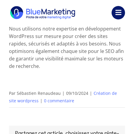
Passer
au
Toggl
contenu
Navig
Nous utilisons notre expertise en développement
Expertises
WordPress sur mesure pour créer des sites
rapides, sécurisés et adaptés à vos besoins. Nous
Formations
optimisons également chaque site pour le SEO afin
de garantir une visibilité maximale sur les moteurs
Externalisation
de recherche.
Réalisations
Par
Sébastien Renaudeau
|
09/10/2024
|
Création de
Ressources
site wordpress
|
0 commentaire
Société
Nous contacter
Partagez cet article, choisissez votre plate-