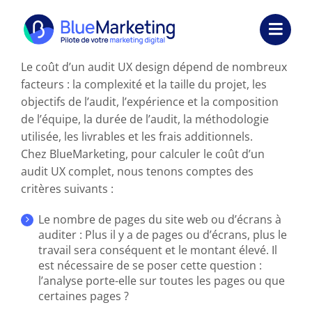
Passer
au
Toggl
contenu
Navig
Le coût d’un audit UX design dépend de nombreux
Expertises
facteurs : la complexité et la taille du projet, les
objectifs de l’audit, l’expérience et la composition
Formations
de l’équipe, la durée de l’audit, la méthodologie
utilisée, les livrables et les frais additionnels.
Externalisation
Chez BlueMarketing, pour calculer le coût d’un
audit UX complet, nous tenons comptes des
Réalisations
critères suivants :
Ressources
Le nombre de pages du site web ou d’écrans à
auditer : Plus il y a de pages ou d’écrans, plus le
travail sera conséquent et le montant élevé. Il
Société
est nécessaire de se poser cette question :
l’analyse porte-elle sur toutes les pages ou que
Nous contacter
certaines pages ?