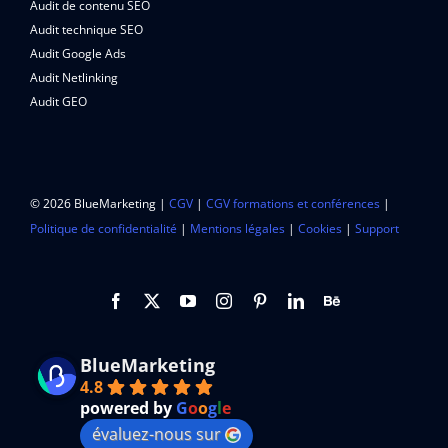
Audit de contenu SEO
Audit technique SEO
Audit Google Ads
Audit Netlinking
Audit GEO
© 2026 BlueMarketing |
CGV
|
CGV formations et conférences
|
Politique de confidentialité
|
Mentions légales
|
Cookies
|
Support
BlueMarketing
4.8
powered by
G
o
o
g
l
e
évaluez-nous sur