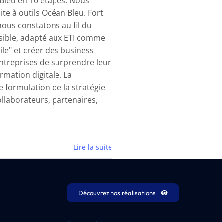
 Bleu en 10 étapes. Nous
te à outils Océan Bleu. Fort
nous constatons au fil du
sible, adapté aux ETI comme
ile" et créer des business
treprises de surprendre leur
mation digitale. La
 formulation de la stratégie
ollaborateurs, partenaires,
Lire la suite
Découvrez nos réalisations