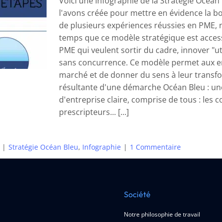
Voici une infographie de la Stratégie Océan
l'avons créée pour mettre en évidence la boi
de plusieurs expériences réussies en PME, 
temps que ce modèle stratégique est acces
PME qui veulent sortir du cadre, innover "ut
sans concurrence. Ce modèle permet aux en
marché et de donner du sens à leur transfor
résultante d'une démarche Océan Bleu : une
d'entreprise claire, comprise de tous : les c
prescripteurs... [...]
|
Stratégie Océan Bleu
,
Infographie
|
1 Commentaire
Société
Notre philosophie de travail