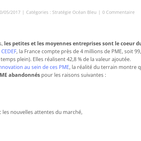
on
10/05/2017
|
Catégories :
Stratégie Océan Bleu
|
0 Commentaire
La
Str
Oc
Bl
:
s,
les petites et les moyennes entreprises sont le coeur 
Un
u CEDEF
, la France compte près de 4 millions de PME, soit 99
Sol
 temps plein). Elles réalisent 42,8 % de la valeur ajoutée.
po
les
innovation au sein de ces PME
, la réalité du terrain montr
PM
 PME abandonnés
pour les raisons suivantes :
PM
?
les nouvelles attentes du marché,