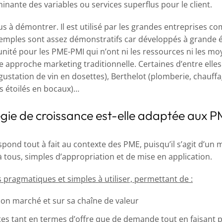
minante des variables ou services superflus pour le client.
lus à démontrer. Il est utilisé par les grandes entreprises
emples sont assez démonstratifs car développés à grande éc
ité pour les PME-PMI qui n’ont ni les ressources ni les mo
approche marketing traditionnelle. Certaines d’entre elles 
égustation de vin en dosettes), Berthelot (plomberie, chauffa
s étoilés en bocaux)…
égie de croissance est-elle adaptée aux 
spond tout à fait au contexte des PME, puisqu’il s’agit d’
 à tous, simples d’appropriation et de mise en application.
ls pragmatiques et simples à utiliser, permettant de :
 son marché et sur sa chaîne de valeur
tes tant en termes d’offre que de demande tout en faisant p