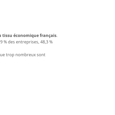
atégie
éan
eu
du tissu économique français
.
e
,9 % des entreprises, 48,3 %
ution
ur
e que trop nombreux sont
E-
I