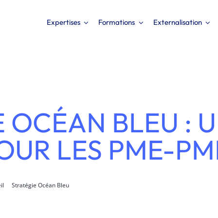
Expertises
Formations
Externalisation
E OCÉAN BLEU : 
OUR LES PME-PMI
il
Stratégie Océan Bleu
La Stratégie Océan Bleu : Une Solution pour les PME