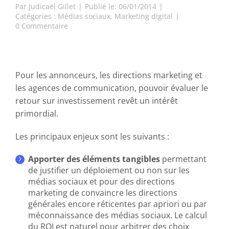
Par
Judicaël Gillet
|
Publié le: 06/01/2014
|
Catégories :
Médias sociaux
,
Marketing digital
|
on
0 Commentaire
Les
enjeux
du
calcul
du
Pour les annonceurs, les directions marketing et
ROI
les agences de communication, pouvoir évaluer le
des
retour sur investissement revêt un intérêt
médias
primordial.
sociaux
Les principaux enjeux sont les suivants :
Apporter des éléments tangibles
permettant
de justifier un déploiement ou non sur les
médias sociaux et pour des directions
marketing de convaincre les directions
générales encore réticentes par apriori ou par
méconnaissance des médias sociaux. Le calcul
du ROI est naturel pour arbitrer des choix