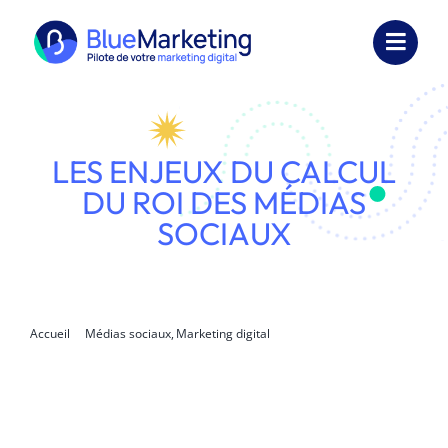
Passer
au
Toggl
contenu
Navig
Expertises
Formations
LES ENJEUX DU CALCUL
DU ROI DES MÉDIAS
Externalisation
SOCIAUX
Réalisations
Ressources
Accueil
Médias sociaux
Marketing digital
Les enjeux du calcul du ROI des médias sociaux
Société
Nous contacter