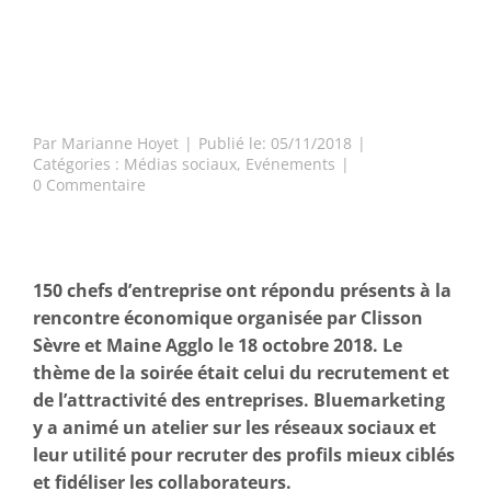
Intervention à la soirée “Rencontre développement économique” de
l’agglo Clisson Sèvre et Maine
Par
Marianne Hoyet
|
Publié le: 05/11/2018
|
Catégories :
Médias sociaux
,
Evénements
|
on
0 Commentaire
Intervention
à
la
soirée
“Rencontre
150 chefs d’entreprise ont répondu présents à la
développement
rencontre économique organisée par Clisson
économique”
Sèvre et Maine Agglo le 18 octobre 2018. Le
de
thème de la soirée était celui du recrutement et
l’agglo
Clisson
de l’attractivité des entreprises. Bluemarketing
Sèvre
y a animé un atelier sur les réseaux sociaux et
et
leur utilité pour recruter des profils mieux ciblés
Maine
et fidéliser les collaborateurs.