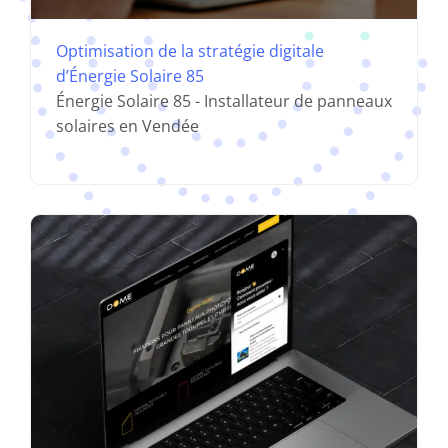
Optimisation de la stratégie digitale
d’Énergie Solaire 85
Recherche, configuration et intégration
Énergie Solaire 85 - Installateur de panneaux
d’un chatbot Intercom pour Dome Solar
solaires en Vendée