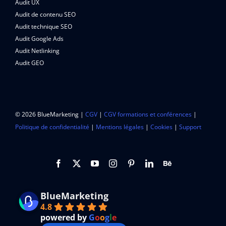
Audit UX
Audit de contenu SEO
Audit technique SEO
Audit Google Ads
Audit Netlinking
Audit GEO
© 2026 BlueMarketing |
CGV
|
CGV formations et conférences
|
Politique de confidentialité
|
Mentions légales
|
Cookies
|
Support
BlueMarketing
4.8
powered by
G
o
o
g
l
e