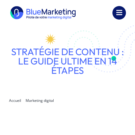
Passer
au
Toggl
contenu
Navig
Expertises
Formations
STRATÉGIE DE CONTENU :
LE GUIDE ULTIME EN 14
Externalisation
ÉTAPES
Réalisations
Ressources
Accueil
Marketing digital
Stratégie de contenu : le guide ultime en 14 étapes
Société
Nous contacter