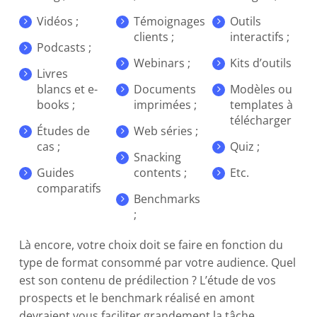
Vidéos ;
Témoignages
Outils
clients ;
interactifs ;
Podcasts ;
Webinars ;
Kits d’outils
Livres
blancs et e-
Documents
Modèles ou
books ;
imprimées ;
templates à
télécharger
Études de
Web séries ;
cas ;
Quiz ;
Snacking
Guides
contents ;
Etc.
comparatifs
Benchmarks
;
Là encore, votre choix doit se faire en fonction du
type de format consommé par votre audience. Quel
est son contenu de prédilection ? L’étude de vos
prospects et le benchmark réalisé en amont
devraient vous faciliter grandement la tâche.