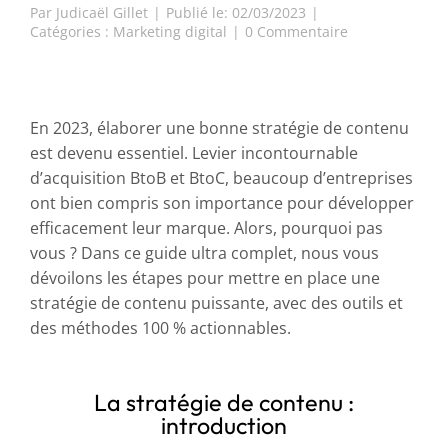
Par
Judicaël Gillet
|
Publié le: 02/03/2023
|
on
Catégories :
Marketing digital
|
0 Commentaire
Stratégie
de
contenu
:
le
En 2023, élaborer une bonne stratégie de contenu
guide
est devenu essentiel. Levier incontournable
ultime
d’acquisition BtoB et BtoC, beaucoup d’entreprises
en
ont bien compris son importance pour développer
14
étapes
efficacement leur marque. Alors, pourquoi pas
vous ? Dans ce guide ultra complet, nous vous
dévoilons les étapes pour mettre en place une
stratégie de contenu puissante, avec des outils et
des méthodes 100 % actionnables.
La stratégie de contenu :
introduction