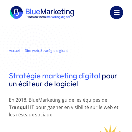
Passer
au
Toggl
contenu
Navig
Expertises
Formations
Accueil
Site web
Stratégie digitale
Stratégie digitale pour un éditeur de logiciel
Externalisation
Stratégie marketing digital
pour
Réalisations
un éditeur de logiciel
Ressources
En 2018, BlueMarketing guide les équipes de
Tranquil IT
pour gagner en visibilité sur le web et
Société
les réseaux sociaux
Nous contacter